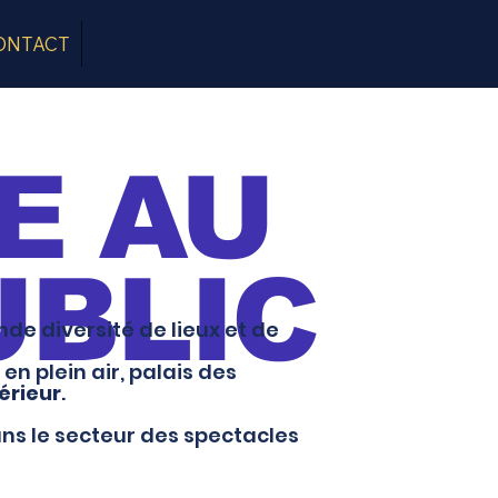
ONTACT
E AU
UBLIC
e diversité de lieux et de
en plein air, palais des
érieur
.
ns le secteur des spectacles