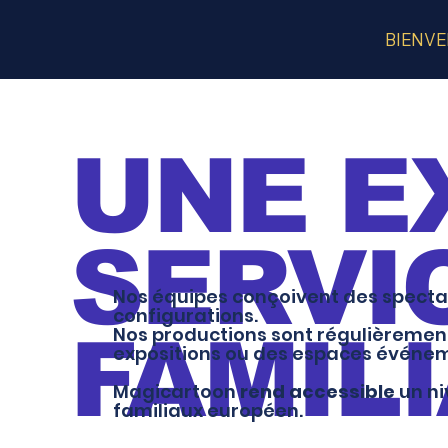
BIENV
UNE E
SERVI
Nos équipes conçoivent des spectac
configurations.
Nos productions sont régulièrement a
FAMIL
expositions ou des espaces événe
Magicartoon
rend accessible
un ni
familiaux européen.