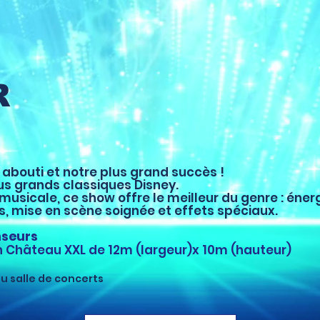
R
 abouti et notre plus grand succès !
lus grands classiques Disney.
sicale, ce show offre le meilleur du genre : éner
, mise en scène soignée et effets spéciaux.
nseurs
n Château XXL de 12m (largeur)x 10m (hauteur)
u salle de concerts