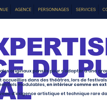
ENUE
AGENCE
PERSONNAGES
SERVICES
C
XPERTIS
CE DU P
les originaux pensés pour s’adapter à une grand
ccueillies dans des théâtres, lors de festivals 
IAL
mentiels modulables,
en intérieur comme en ext
veau d'exigence artistique et technique rare da