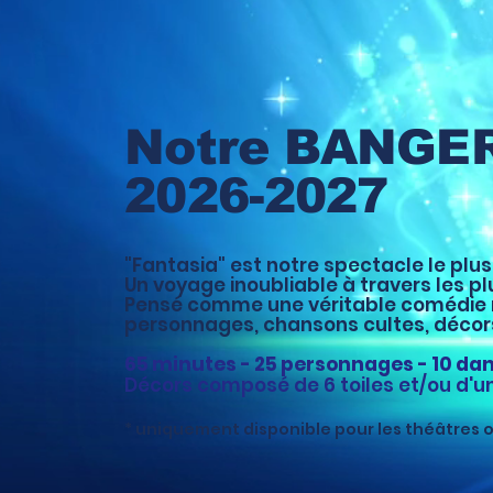
Notre BANGE
2026-2027
"Fantasia" est notre spectacle le plus
Un voyage inoubliable à travers les p
Pensé comme une véritable comédie mu
personnages, chansons cultes, décors
65 minutes - 25 personnages - 10 da
​Décors composé de 6 toiles et/ou d'u
* uniquement disponible pour les théâtres o